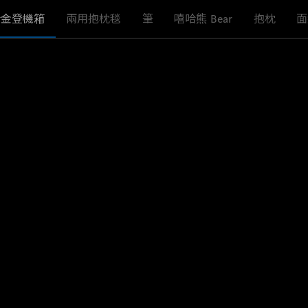
合金登機箱
兩用抱枕毯
筆
嘻哈熊 Bear
抱枕
面