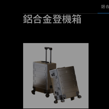
鋁
鋁合金登機箱