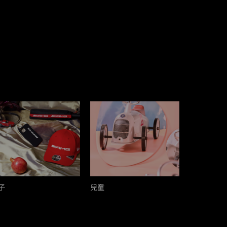
子
兒童
服飾