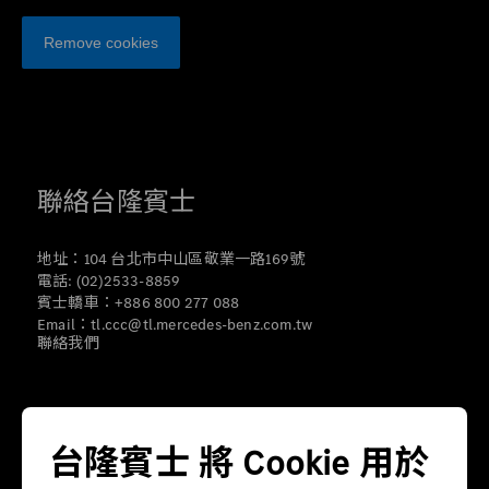
Remove cookies
聯絡台隆賓士
地址：104 台北市中山區敬業一路169號
電話: (02)2533-8859
賓士轎車：+886 800 277 088
Email：tl.ccc@tl.mercedes-benz.com.tw
聯絡我們
營運據點
台隆賓士 將 Cookie 用於