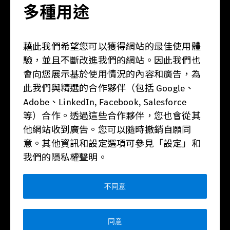
多種用途
藉此我們希望您可以獲得網站的最佳使用體
驗，並且不斷改進我們的網站。因此我們也
營業時間
會向您展示基於使用情況的內容和廣告，為
此我們與精選的合作夥伴（包括 Google、
週一：08:30 - 21:00
Adobe、LinkedIn, Facebook, Salesforce
週二：08:30 - 21:00
週三：08:30 - 21:00
等）合作。透過這些合作夥伴，您也會從其
週四：08:30 - 21:00
他網站收到廣告。您可以隨時撤銷自願同
週五：08:30 - 21:00
週六：09:30 - 21:00
意。其他資訊和設定選項可參見「設定」和
週日：09:30 - 21:00
我們的隱私權聲明。
不同意
台隆賓士FB粉絲頁
台隆賓士Line官方帳號
台隆賓士instagram
© 2026 台隆賓士
同意