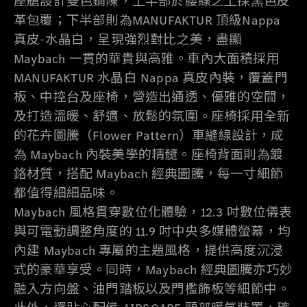
座艙設計雙色鋪陳，上半部於腰線之上採黑色皮
革包覆；下半部則為MANUFAKTUR 頂級Nappa
真皮-水晶白，呈現強烈對比之美，盡顯
Maybach 一貫的華貴與高雅。車內大面積採用
MANUFAKTUR 水晶白 Nappa 真皮內裝，覆蓋門
板、中控台及座椅，營造出通透、優雅的空間，
及打造溫暖、舒適、放鬆的氛圍。座椅採用全新
的花卉圖騰（Flower Pattern）車縫線設計，成
為 Maybach 內裝美學的精髓。座椅背面則為鍍
鉻材質，搭配 Maybach 經典圖騰，每一寸細節
都值得細細品味。
Maybach 風格貫穿數位化體驗，12.3 吋數位儀表
與可電動調整角度的 11.9 吋中央多媒體螢幕，均
內建 Maybach 專屬的主題風格，提供高度沉浸
式的豪華享受。同時，Maybach 經典圖騰亦巧妙
融入方向盤、油門踏板以及門檻飾板等細節中。