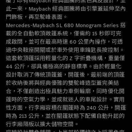
覆了印有Maybach 經典圖騰的黑色真皮設計，至
此一來，Maybach 經典圖騰將由引擎蓋延伸至內
門飾板，再至駝峰表面。
Mercedes-Maybach SL 680 Monogram Series 搭
載的全自動軟頂敞篷系統，僅需約 15 秒即可完
成啟閉，並可在最高時速 60 公里內操作，可透
過中央鞍座開關或於車外使用車鑰匙長按控制。
這套軟頂篷採用輕量化的 Z 字折疊機構，重量僅
44 公斤，卻具備極高的靜音標準。由於輕量化
設計取消了傳統頂篷蓋，開篷後，最前端的頂篷
於收納後將與經典優雅的雙駝峰造型蓋完美結
合，不僅創造出極具魅力車側輪廓，同時優化開
篷時的空氣力學，並成就迷人的車尾設計。實用
性方面，行李廂容積在關篷時為 240 公升，開篷
時為 213 公升，並在關篷狀態下配備自動升起的
行李廂隔板以擴大儲物空間。