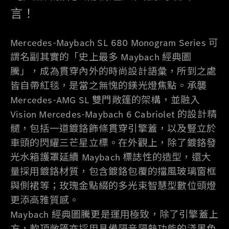
言！
Mercedes-Maybach SL 680 Monogram Series 可
謂名副其實的「史上最多 Maybach 經典圖
騰」，成為貫穿內外的時尚設計語彙，所到之處
皆自帶紅毯，是當之無愧的鎂光燈焦點。承襲
Mercedes-AMG SL 雙門敞篷的架構，並融入
Vision Mercedes-Maybach 6 Cabriolet 的設計精
髓，包括一道鍍鉻飾條貫穿引擎蓋，以及豎立於
車頭的閃耀三芒星立標。在外觀上，除了鍍鉻發
光水箱護罩延續 Maybach 標誌性的造型，還大
量採用鍍鉻材質，包含鍍鉻包覆的擋風玻璃窗框
與側裙等；玫瑰金點綴的多光束智慧型數位頭燈
更添高雅質感。
Maybach 經典圖騰更是運用極致，除了引擎蓋上
方，軟頂敞篷亦採用具備隔音隔熱功能的淺黑色