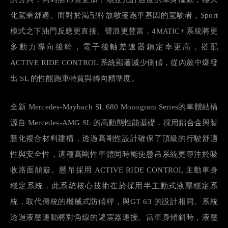
化駕乘舒適。而對於渴望釋放敞篷跑車基因的駕駛者，
Sport
模式之下油門反應更直接、聲浪更豐富，
4MATIC+
系統將更
多動力導向後輪，電子後軸差速器鎖定率更高，搭配
ACTIVE RIDE CONTROL
系統顯著減少側傾，從內斂中爆發
出
SL
的性能跑車特質與轉向精準度。
全新
Mercedes-Maybach SL 680 Monogram Series
的車體結構
源自
Mercedes-AMG SL
的高動態性能基礎，採用鋁合金與智
慧化複合材料建構，透過高剛性設計確保了頂級的行駛舒適
性與安全性，這種高剛性車體同時能使懸吊系統更專注於吸
收路面顛簸。懸吊採用
ACTIVE RIDE CONTROL
主動車身
穩定系統，此系統核心技術在於採用半主動式液壓穩定系
統，取代傳統的機械式防傾桿，與
GT 63
的設計相同。系統
透過液壓連動將對角線的避震器連接。當車身傾斜時，液壓