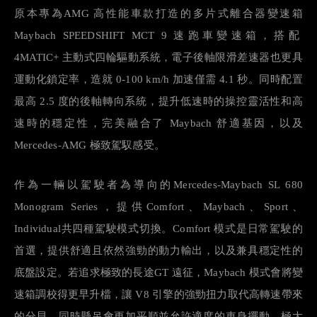
原本專為
AMG
高性能車款打造的多片式離合器變速箱
Maybach SPEEDSHIFT MCT 9
速跑車變速箱，搭配
4MATIC+
主動式四輪驅動系統，電子後軸限滑差速器也更具
運動化鎖定率，造就
0-100 km/h
加速僅需
4.1
秒。同時配置
最高
2.5
度的後軸轉向系統，提升低速時的操控靈活性和高
速時的穩定性，完美融合了
Maybach
舒適基因，以及
Mercedes-AMG
極致駕馭感受。
作為一輛以駕駛者為導向的
Mercedes-Maybach SL 680
Monogram Series
，提供
Comfort
、
Maybach
、
Sport
、
Individual
共四種駕駛模式切換。
Comfort
模式是日常駕駛的
首選，提供舒適且依然強勁的動力輸出，以及兼具穩定性的
底盤設定。若追求極致的長途
GT
遠征，
Maybach
模式會將變
速箱調校得更早升檔，讓
V8
引擎的強勁扭力取代高轉速帶來
的分貝，同時懸吊會更加平順並允許適度的車身擺動，極大